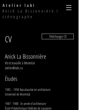
Atelier labi
Anick La Bissonnière I
scénographe
CV
Téléchargez CV
Anick La Bissonnière
Vit et travaille à Montréal
atelier@labi.ca
Études
1985 - 1990
Baccalauréat en architecture
Université de Montréal
1987 -1988
3e année d'architecture
École Polytechnique Fédérale de Lausanne