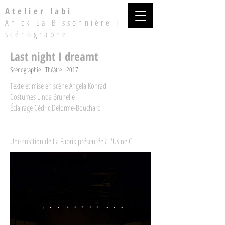
Atelier labi
Anick La Bissonnière I
scénographe
Last night I dreamt
Scénographie I Théâtre I 2017
Texte et mise en scène Angela Konrad
Costumes Linda Brunelle
Éclairage Cédric Delorme-Bouchard
Une création de La Fabrik présentée à l'Usine C