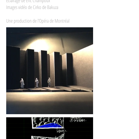
Éclairage de Éric Champoux
Images vidéo de Cirko de Bakuza
Une production de l’Opéra de Montréal