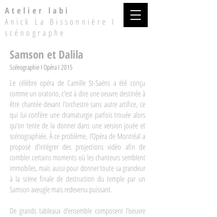
Atelier labi
Anick La Bissonnière I
scénographe
Samson et Dalila
Scénographie I Opéra I 2015
Le célèbre opéra de Camille St-Saëns a été conçu
comme un oratorio, c’est à dire une oeuvre destinée à
être chantée devant l’orchestre sans autre artifice, ce
qui lui confère une dramaturgie parfois trouée alors
qu’on tente de la donner dans une version jouée et
scénographiée. À ce problème, l’Opéra de Montréal a
proposé d’intégrer des projections vidéo afin de
combler certains moments où les chanteurs semblent
immobiles, mais aussi pour donner toute sa grandeur
à la scène finale de destruction du temple par un
Samson aveugle mais redevenu puissant.
De grands tableaux d’ensemble composent l’oeuvre