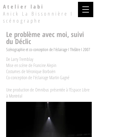
Atelier labi
Anick La Bissonnière I
scénographe
Le problème avec moi, suivi
du Déclic
Scénographie et co-conception de l'éclairage I Théâtre I 2007
De Larry Tremblay
Mise en scène de Francine Alepin
Costumes de Véronique Borboën
Co-conception de l'éclairage Martin Gagné
Une production de
Omnibus
présentée à l’Espace Libre
à Montréal